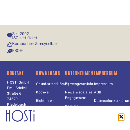
Seit 
2002
ISO zertifiziert
Kompostier- & recycelbar​
FSC®
KONTAKT
DOWNLOADS
UNTERNEHMEN
IMPRESSUM
HOSTI GmbH
Grundsatzerklärungen
Firmengeschichte
Impressum
Emil-Stickel-
Kodexe
News & soziales
AGB
Straße 6
Engagement
74629
Richtlinien
Datenschutzerklärun
Pfedelbach
Karriere
Urkunden
Cookie-Richtlinie (EU
Tel. +49(0)
Zertifikate
AEB
7941-6092-0
Katalog
Hinweisgebersystem
info@hosti.de