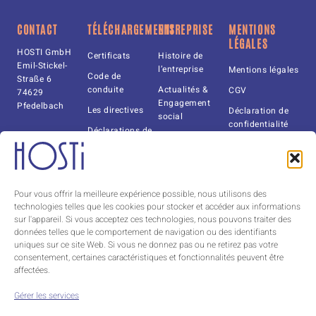
CONTACT
TÉLÉCHARGEMENTS
ENTREPRISE
MENTIONS
LÉGALES
HOSTI GmbH
Certificats
Histoire de
Emil-Stickel-
l’entreprise
Mentions légales
Code de
Straße 6
conduite
Actualités &
CGV
74629
Engagement
Pfedelbach
Les directives
Déclaration de
social
confidentialité
Déclarations de
Tel. +49(0)
principes
COP
7941-6092-0
Fax +49(0)
Documents
Cookie policy
7941-6092-140
(EU)
Catalogue
info@hosti.de
Pour vous offrir la meilleure expérience possible, nous utilisons des
À propos de
technologies telles que les cookies pour stocker et accéder aux informations
nous
sur l'appareil. Si vous acceptez ces technologies, nous pouvons traiter des
Contact
données telles que le comportement de navigation ou des identifiants
Tchéquie
uniques sur ce site Web. Si vous ne donnez pas ou ne retirez pas votre
HOSTI CZ s.r.o.
consentement, certaines caractéristiques et fonctionnalités peuvent être
Tel.
+420 491
affectées.
424 395
milan.winkler@hosti.cz
Gérer les services