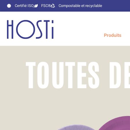
Certifié ISO
FSC®
Compostable et recyclable
Produits
TOUTES D