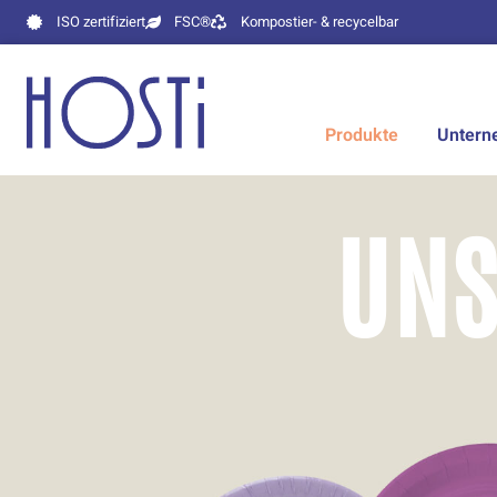
ISO zertifiziert
FSC®
Kompostier- & recycelbar
Produkte
Unter
UNS