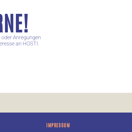
RNE!
e oder Anregungen
teresse an HOSTI.
IMPRESSUM