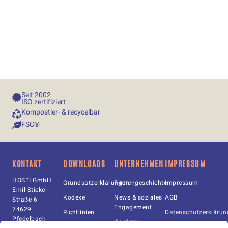
Seit 
2002
ISO zertifiziert
Kompostier- & recycelbar​
FSC®
KONTAKT
DOWNLOADS
UNTERNEHMEN
IMPRESSUM
HOSTI GmbH
Grundsatzerklärungen
Firmengeschichte
Impressum
Emil-Stickel-
Kodexe
News & soziales
AGB
Straße 6
Engagement
74629
Richtlinien
Datenschutzerklärun
Pfedelbach
Karriere
Urkunden
Cookie-Richtlinie (EU